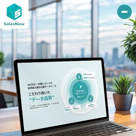
社員紹介
インタビュー
仕事内容
プロダクト
ビジネス
コーポレート
働く環境
働き方と福利厚生
評価制度とキャリアパス
数字で見るSalesNow